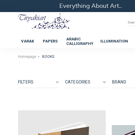
Everything About Art..
ARABIC
VARAK
PAPERS
ILLUMINATION
CALLIGRAPHY
Homepage
BOOKS
FILTERS
CATEGORIES
BRAND