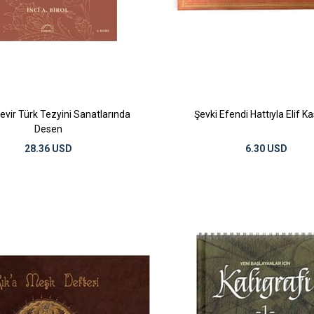
Devir Türk Tezyini Sanatlarında
Şevki Efendi Hattıyla Elif Ka
Desen
28.36 USD
6.30 USD