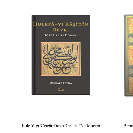
Hulefâ-yı Râşidîn Devri Dört Halîfe Dönemi
Besm