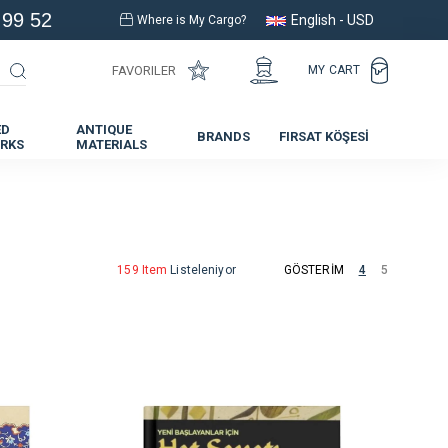
 99 52
English - USD
Where is My Cargo?
FAVORILER
MY CART
ED
ANTIQUE
BRANDS
FIRSAT KÖŞESİ
RKS
MATERIALS
159 Item