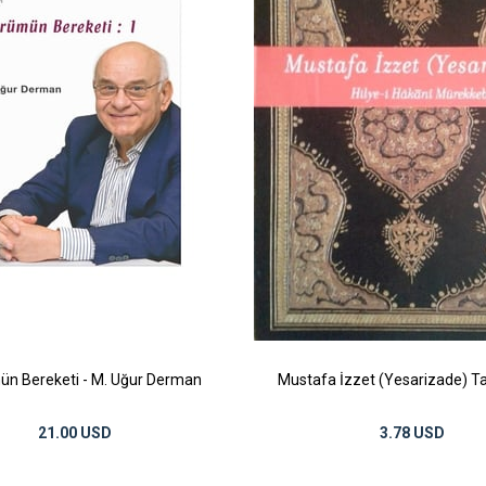
n Bereketi - M. Uğur Derman
Mustafa İzzet (Yesarizade) Ta
21.00 USD
3.78 USD