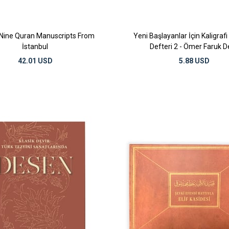
-Nine Quran Manuscripts From
Yeni Başlayanlar İçin Kaligraf
İstanbul
Defteri 2 - Ömer Faruk D
42.01 USD
5.88 USD