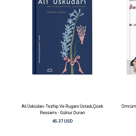
Ali Üsküdarı-Tezhip Ve Ruganı Üstadı,Çicek
Ömrümü
Ressamı - Gülnur Duran
45.37 USD