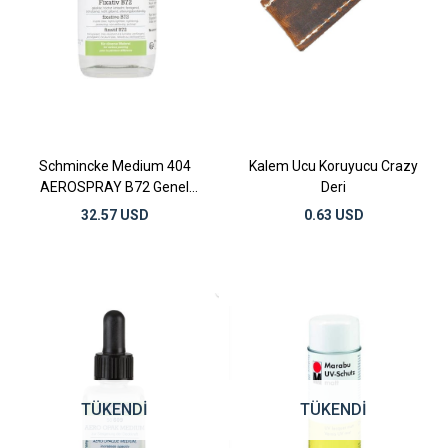
Schmincke Medium 404
Kalem Ucu Koruyucu Crazy
AEROSPRAY B72 Genel
Deri
Amaçlı Fiksatif 200 ml
32.57 USD
0.63 USD
TÜKENDI
TÜKENDI