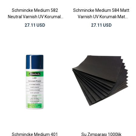
Schmincke Medium 582
Schmincke Medium 584 Matt
Neutral Varnish UV Korumalı
Varnish UV Korumalı Mat
Nötr Sprey Vernik 300 ml
Sprey Vernik 300 ml
27.11 USD
27.11 USD
Schmincke Medium 401
Su Zımparası 1000lik