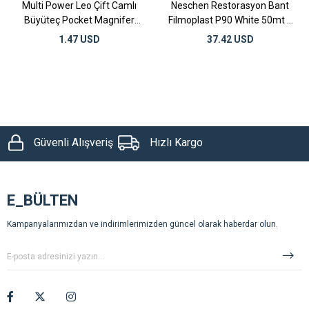
Multi Power Leo Çift Camlı
Neschen Restorasyon Bant
Büyüteç Pocket Magnifer
Filmoplast P90 White 50mt x
No:MP20
20mm
1.47 USD
37.42 USD
Güvenli Alışveriş
Hızlı Kargo
E_BÜLTEN
Kampanyalarımızdan ve indirimlerimizden güncel olarak haberdar olun.