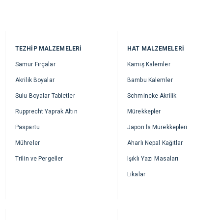
TEZHİP MALZEMELERİ
HAT MALZEMELERİ
Samur Fırçalar
Kamış Kalemler
Akrilik Boyalar
Bambu Kalemler
Sulu Boyalar Tabletler
Schmincke Akrilik
Rupprecht Yaprak Altın
Mürekkepler
Paspartu
Japon İs Mürekkepleri
Mühreler
Aharlı Nepal Kağıtlar
Trilin ve Pergeller
Işıklı Yazı Masaları
Likalar